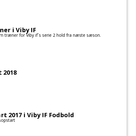
ner i Viby IF
m træner for Viby if`s serie 2 hold fra næste sæson.
t 2018
t 2017 i Viby IF Fodbold
sopstart