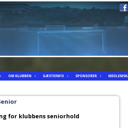
OM KLUBBEN
GÆSTEINFO
SPONSORER
MEDLEMSK
Senior
g for klubbens seniorhold