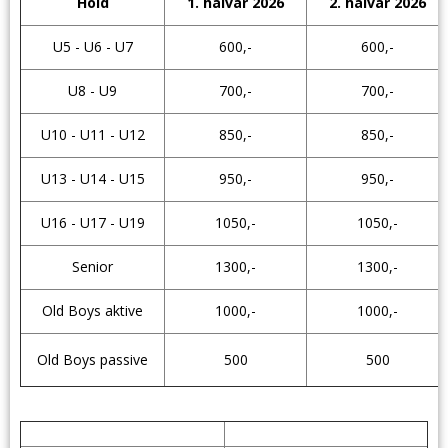
Hold
1. halvår 2026
2. halvår 2026
U5 - U6 - U7
600,-
600,-
U8 - U9
700,-
700,-
U10 - U11 - U12
850,-
850,-
U13 - U14 - U15
950,-
950,-
U16 - U17 - U19
1050,-
1050,-
Senior
1300,-
1300,-
Old Boys aktive
1000,-
1000,-
Old Boys passive
500
500