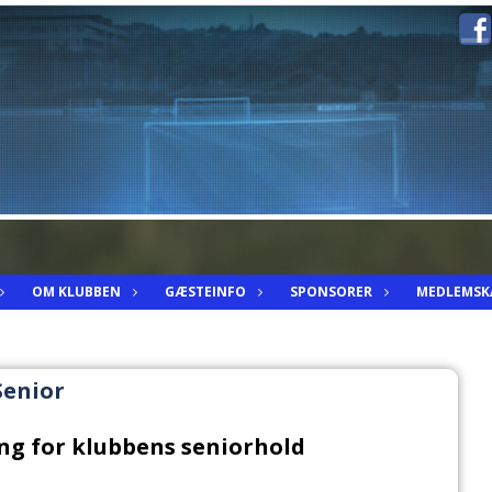
OM KLUBBEN
GÆSTEINFO
SPONSORER
MEDLEMSK
Senior
g for klubbens seniorhold