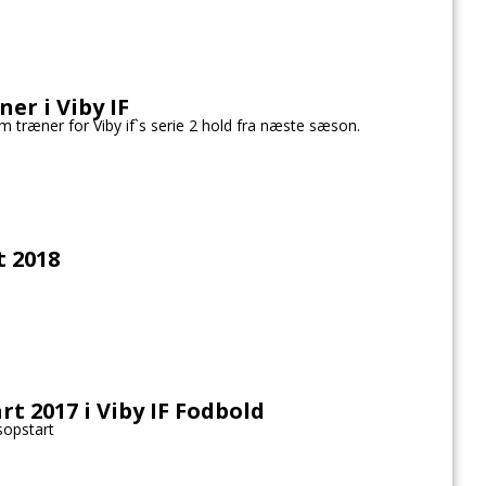
ner i Viby IF
m træner for Viby if`s serie 2 hold fra næste sæson.
t 2018
t 2017 i Viby IF Fodbold
sopstart