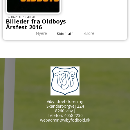
02-10-2016 19:48:20
Billeder fra Oldboys
Årsfest 2016
Nyere
Ældre
Side 1 af 1
Viby Idrætsforening
Skanderborgvej 224
8260 viby J
Telefon: 40582230
webadmin@vibyfodbold.dk