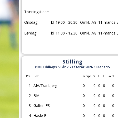
Træningstider:
Onsdag
kl. 19.00 - 20.30
Omkl. 7/8
11-mands 
Lørdag
kl. 11.00 - 12.30
Omkl. 7/8
11-mands 
Stilling
ØOB Oldboys 50 år 7:7 Efterår 2026 • Kreds 15
Pos.
Hold
Kampe
V
U
T
Point
1
AIA/Tranbjerg
0
0
0
0
0
2
BMI
0
0
0
0
0
3
Galten FS
0
0
0
0
0
4
Hasle B
0
0
0
0
0