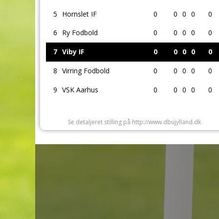
5
Hornslet IF
0
0
0
0
0
6
Ry Fodbold
0
0
0
0
0
7
Viby IF
0
0
0
0
0
8
Virring Fodbold
0
0
0
0
0
9
VSK Aarhus
0
0
0
0
0
Se detaljeret stilling på http://www.dbujylland.dk