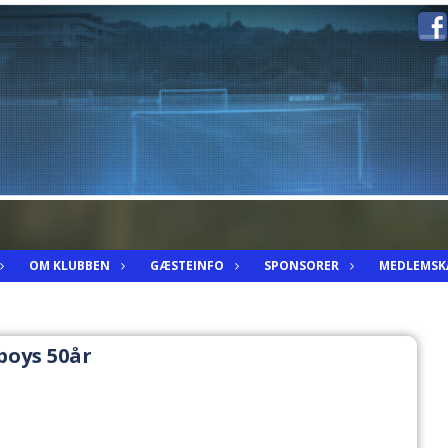
OM KLUBBEN
GÆSTEINFO
SPONSORER
MEDLEMSK
boys 50år