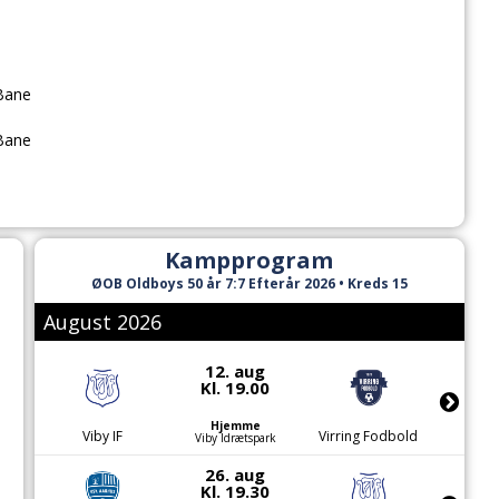
Bane
Bane
Kampprogram
ØOB Oldboys 50 år 7:7 Efterår 2026 • Kreds 15
August 2026
12. aug
Kl. 19.00
Hjemme
Viby IF
Virring Fodbold
Viby Idrætspark
26. aug
Kl. 19.30