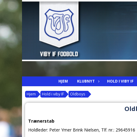
HJEM
KLUBNYT
HOLD I VIBY IF
Hjem
Hold i viby IF
Oldboys
Old
Trænerstab
Holdleder: Peter Ymer Brink Nielsen
,
Tlf. nr.: 29645916