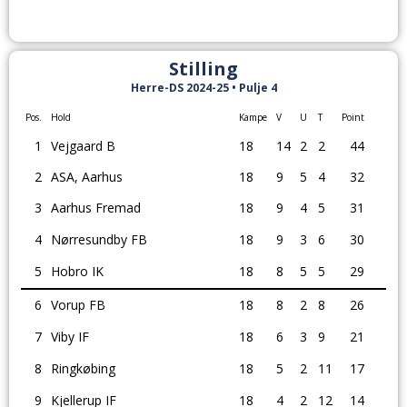
Stilling
Herre-DS 2024-25 • Pulje 4
Pos.
Hold
Kampe
V
U
T
Point
1
Vejgaard B
18
14
2
2
44
2
ASA, Aarhus
18
9
5
4
32
3
Aarhus Fremad
18
9
4
5
31
4
Nørresundby FB
18
9
3
6
30
5
Hobro IK
18
8
5
5
29
6
Vorup FB
18
8
2
8
26
7
Viby IF
18
6
3
9
21
8
Ringkøbing
18
5
2
11
17
9
Kjellerup IF
18
4
2
12
14