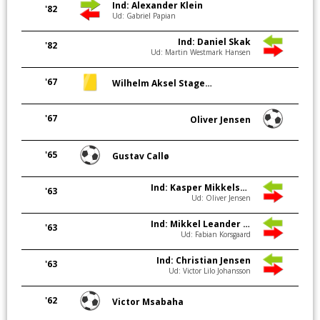
Ind: Alexander Klein
'82
Ud: Gabriel Papian
Ind: Daniel Skak
'82
Ud: Martin Westmark Hansen
'67
Wilhelm Aksel Stage Olesen
'67
Oliver Jensen
'65
Gustav Callø
Ind: Kasper Mikkelsen
'63
Ud: Oliver Jensen
Ind: Mikkel Leander Petersen
'63
Ud: Fabian Korsgaard
Ind: Christian Jensen
'63
Ud: Victor Lilo Johansson
'62
Victor Msabaha