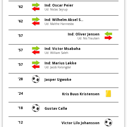
Ind: Oscar Peier
'62
Ud: Niclas Sejrup
Ind: Wilhelm Aksel Stage Olesen
'62
Ud: Malthe Hannesbo
Ind: Oliver Jensen
'57
Ud: Nis Traulsen
Ind: Victor Msabaha
'57
Ud: William Saleh
Ind: Marius Løkke
'57
Ud: Jacob Forsingdal
'28
Jasper Ugwoke
'24
Kris Buus Kristensen
'18
Gustav Callø
'12
Victor Lilo Johansson