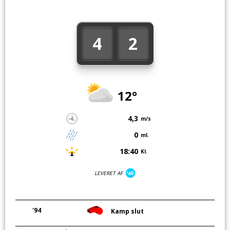
4
2
12°
4,3
m/s
0
ml.
18:40
Kl.
LEVERET AF
'94
Kamp slut