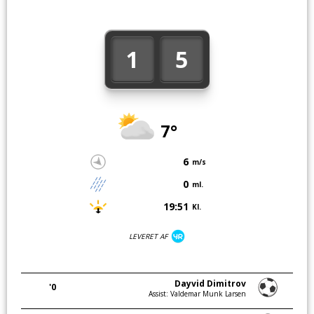
1
5
7°
6
m/s
0
ml.
19:51
Kl.
LEVERET AF
Dayvid Dimitrov
'0
Assist: Valdemar Munk Larsen