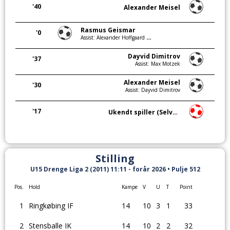
'40
Alexander Meisel
Rasmus Geismar
'0
Assist: Alexander Hoffgaard Rasmussen
Dayvid Dimitrov
'37
Assist: Max Motzek
Alexander Meisel
'30
Assist: Dayvid Dimitrov
'17
Ukendt spiller (Selvmål)
Stilling
U15 Drenge Liga 2 (2011) 11:11 - forår 2026 • Pulje 512
Pos.
Hold
Kampe
V
U
T
Point
1
Ringkøbing IF
14
10
3
1
33
2
Stensballe IK
14
10
2
2
32