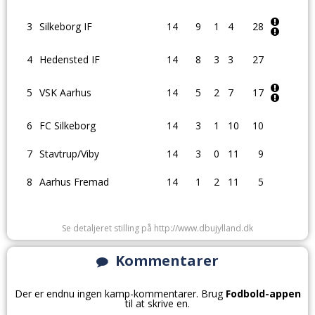
3
Silkeborg IF
14
9
1
4
28
4
Hedensted IF
14
8
3
3
27
5
VSK Aarhus
14
5
2
7
17
6
FC Silkeborg
14
3
1
10
10
7
Stavtrup/Viby
14
3
0
11
9
8
Aarhus Fremad
14
1
2
11
5
Se detaljeret stilling på http://www.dbujylland.dk
Kommentarer
Der er endnu ingen kamp-kommentarer. Brug
Fodbold-appen
til at skrive en.