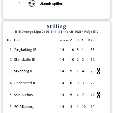
'0
Ukendt spiller
Stilling
U15 Drenge Liga 2 (2011) 11:11 - forår 2026 • Pulje 512
Pos.
Hold
Kampe
V
U
T
Point
1
Ringkøbing IF
14
10
3
1
33
2
Stensballe IK
14
10
2
2
32
3
Silkeborg IF
14
9
1
4
28
4
Hedensted IF
14
8
3
3
27
5
VSK Aarhus
14
5
2
7
17
6
FC Silkeborg
14
3
1
10
10