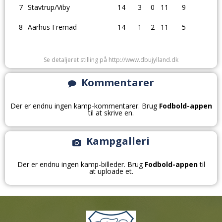
7
Stavtrup/Viby
14
3
0
11
9
8
Aarhus Fremad
14
1
2
11
5
Se detaljeret stilling på http://www.dbujylland.dk
Kommentarer
Der er endnu ingen kamp-kommentarer. Brug
Fodbold-appen
til at skrive en.
Kampgalleri
Der er endnu ingen kamp-billeder. Brug
Fodbold-appen
til
at uploade et.