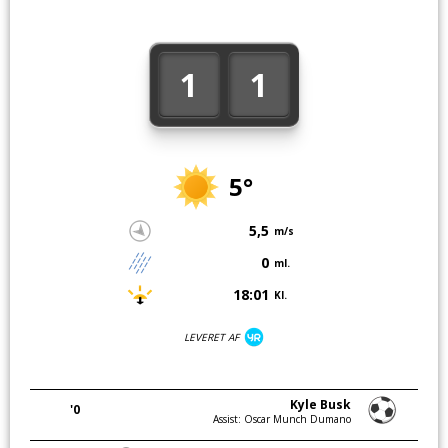
1
1
5°
5,5
m/s
0
ml.
18:01
Kl.
LEVERET AF
Kyle Busk
'0
Assist: Oscar Munch Dumano