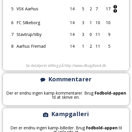
5
VSK Aarhus
14
5
2
7
17
6
FC Silkeborg
14
3
1
10
10
7
Stavtrup/Viby
14
3
0
11
9
8
Aarhus Fremad
14
1
2
11
5
Se detaljeret stilling på http://www.dbujylland.dk
Kommentarer
Der er endnu ingen kamp-kommentarer. Brug
Fodbold-appen
til at skrive en.
Kampgalleri
Der er endnu ingen kamp-billeder. Brug
Fodbold-appen
til
at uploade et.