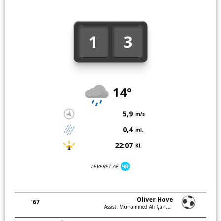
1
3
14°
5,9
m/s
0,4
ml.
22:07
Kl.
LEVERET AF
Oliver Hove
'67
Assist: Muhammed Ali Çankaya