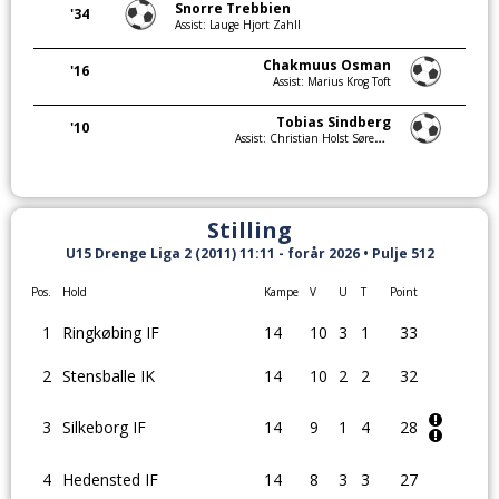
Snorre Trebbien
'34
Assist: Lauge Hjort Zahll
Chakmuus Osman
'16
Assist: Marius Krog Toft
Tobias Sindberg
'10
Assist: Christian Holst Sørensen
Stilling
U15 Drenge Liga 2 (2011) 11:11 - forår 2026 • Pulje 512
Pos.
Hold
Kampe
V
U
T
Point
1
Ringkøbing IF
14
10
3
1
33
2
Stensballe IK
14
10
2
2
32
3
Silkeborg IF
14
9
1
4
28
4
Hedensted IF
14
8
3
3
27