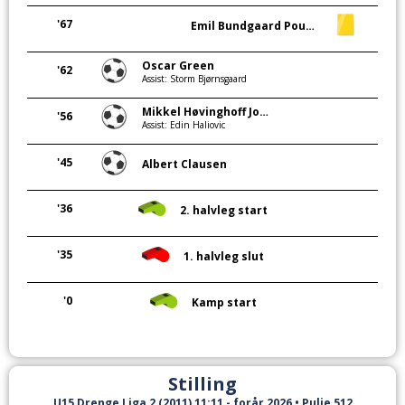
'67
Emil Bundgaard Poulsen
Oscar Green
'62
Assist: Storm Bjørnsgaard
Mikkel Høvinghoff Johannesen
'56
Assist: Edin Haliovic
'45
Albert Clausen
'36
2. halvleg start
'35
1. halvleg slut
'0
Kamp start
Stilling
U15 Drenge Liga 2 (2011) 11:11 - forår 2026 • Pulje 512