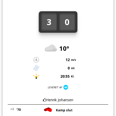
3
0
10°
12
m/s
0
ml.
20:55
Kl.
LEVERET AF
Henrik Johansen
+2
'70
Kamp slut