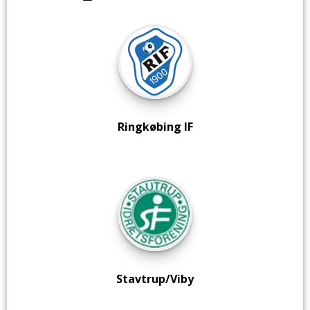
Ringkøbing IF
Stavtrup/Viby