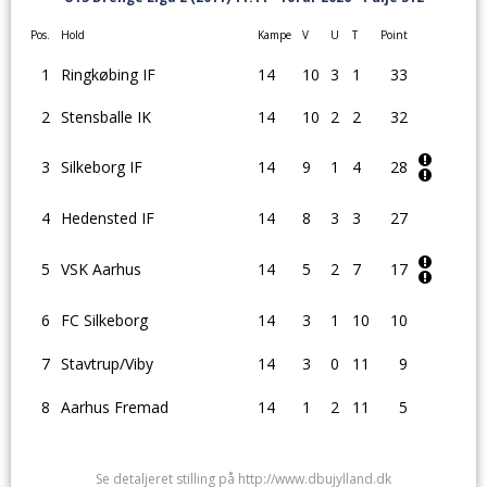
Pos.
Hold
Kampe
V
U
T
Point
1
Ringkøbing IF
14
10
3
1
33
2
Stensballe IK
14
10
2
2
32
3
Silkeborg IF
14
9
1
4
28
4
Hedensted IF
14
8
3
3
27
5
VSK Aarhus
14
5
2
7
17
6
FC Silkeborg
14
3
1
10
10
7
Stavtrup/Viby
14
3
0
11
9
8
Aarhus Fremad
14
1
2
11
5
Se detaljeret stilling på http://www.dbujylland.dk