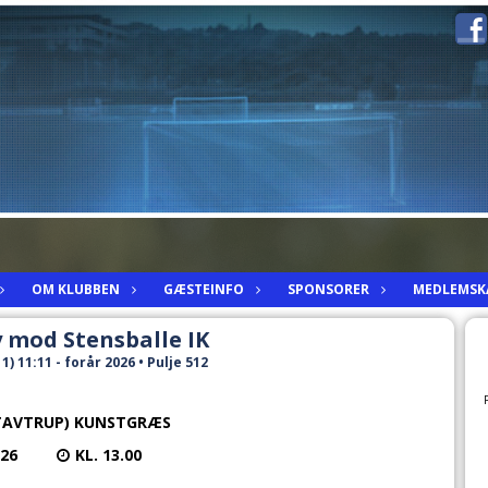
OM KLUBBEN
GÆSTEINFO
SPONSORER
MEDLEMSK
 mod Stensballe IK
) 11:11 - forår 2026 • Pulje 512
TAVTRUP) KUNSTGRÆS
026
KL. 13.00