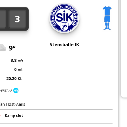
3
Stensballe IK
9°
3,8
m/s
0
ml.
20:20
Kl.
VERET AF
fan Høst-Aaris
Kamp slut