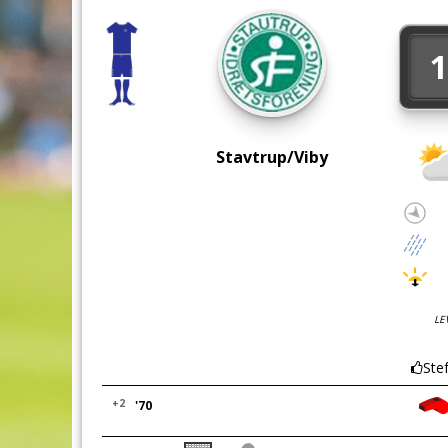
1
Stavtrup/Viby
LE
Ste
+2
'70