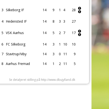
3
Silkeborg IF
14
9
1
4
28
4
Hedensted IF
14
8
3
3
27
5
VSK Aarhus
14
5
2
7
17
6
FC Silkeborg
14
3
1
10
10
7
Stavtrup/Viby
14
3
0
11
9
8
Aarhus Fremad
14
1
2
11
5
Se detaljeret stilling på http://www.dbujylland.dk