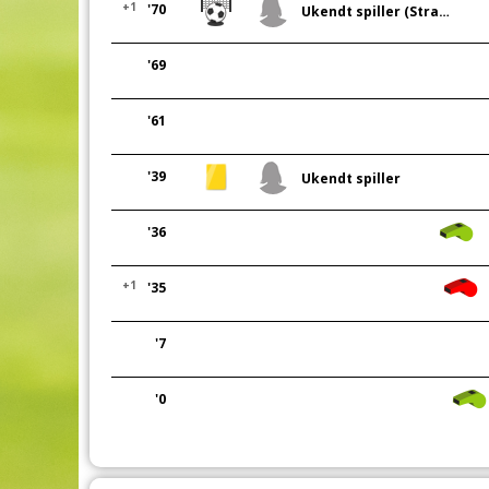
+1
'70
Ukendt spiller (Straffe)
'69
'61
'39
Ukendt spiller
'36
+1
'35
'7
'0