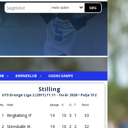
Hele siden
AB
BØRNEKLUB
UGENS KAMPE
Stilling
U15 Drenge Liga 2 (2011) 11:11 - forår 2026 • Pulje 512
Pos.
Hold
Kampe
V
U
T
Point
1
Ringkøbing IF
14
10
3
1
33
2
Stensballe IK
14
10
2
2
32