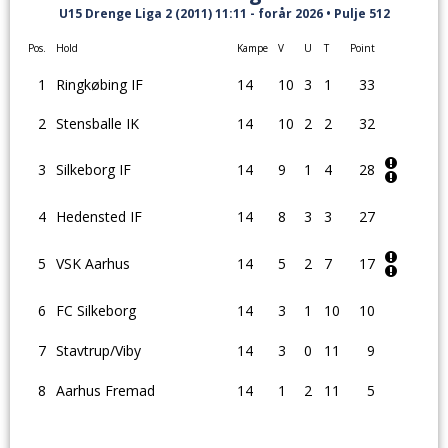
U15 Drenge Liga 2 (2011) 11:11 - forår 2026 • Pulje 512
Pos.
Hold
Kampe
V
U
T
Point
1
Ringkøbing IF
14
10
3
1
33
2
Stensballe IK
14
10
2
2
32
3
Silkeborg IF
14
9
1
4
28
4
Hedensted IF
14
8
3
3
27
5
VSK Aarhus
14
5
2
7
17
6
FC Silkeborg
14
3
1
10
10
7
Stavtrup/Viby
14
3
0
11
9
8
Aarhus Fremad
14
1
2
11
5