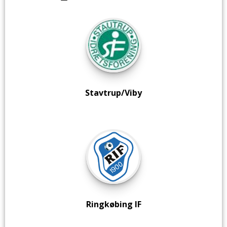
Stavtrup/Viby
Ringkøbing IF