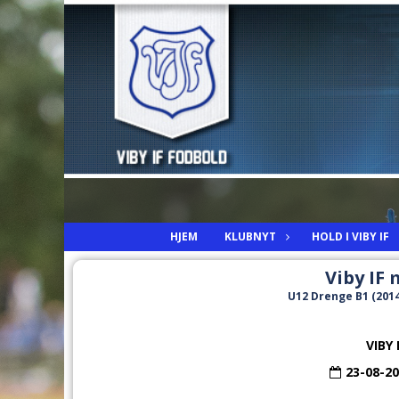
HJEM
KLUBNYT
HOLD I VIBY IF
Viby IF 
U12 Drenge B1 (2014)
VIBY
23-08-2