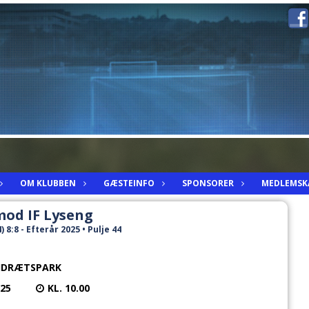
OM KLUBBEN
GÆSTEINFO
SPONSORER
MEDLEMSK
mod IF Lyseng
 8:8 - Efterår 2025 • Pulje 44
 IDRÆTSPARK
025
KL. 10.00