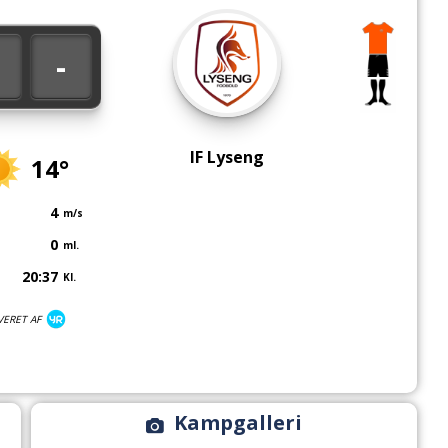
-
IF Lyseng
14°
4
m/s
0
ml.
20:37
Kl.
VERET AF
Kampgalleri