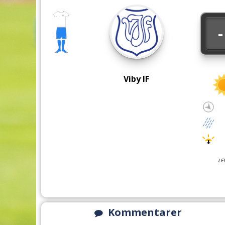
-
Viby IF
LE
Kommentarer